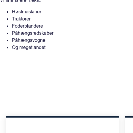
Vi finansierer f.eks.:
Høstmaskiner
Traktorer
Foderblandere
Påhængsredskaber
Påhængsvogne
Og meget andet