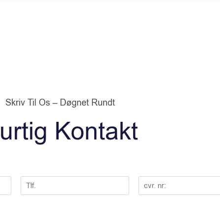
Skriv Til Os – Døgnet Rundt
urtig Kontakt
T
C
l
V
f
R
:
n