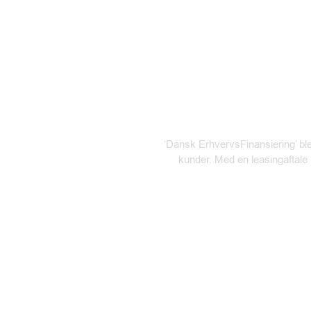
*
l
*
‘Dansk ErhvervsFinansiering’ blev
kunder. Med en leasingaftale