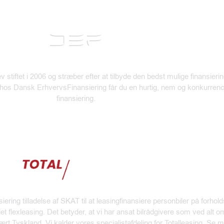
 stiftet i 2006 og stræber efter at tilbyde den bedst mulige finansierin
 hos Dansk ErhvervsFinansiering får du en hurtig, nem og konkurren
finansiering.
iering tilladelse af SKAT til at leasingfinansiere personbiler på forh
det flexleasing. Det betyder,
at vi har ansat bilrådgivere som ved alt o
mært Tyskland. Vi kalder vores specialistafdeling for
Totalleasing. Se 