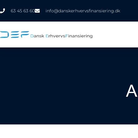
63 45 63 60
info@danskerhvervsfinansiering.dk
A