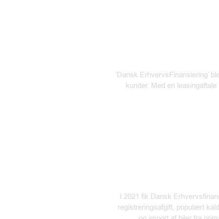
‘Dansk ErhvervsFinansiering’ blev
kunder. Med en leasingaftale
I 2021 fik Dansk Erhvervsfinans
registreringsafgift, populært kal
og
import af biler fra pri