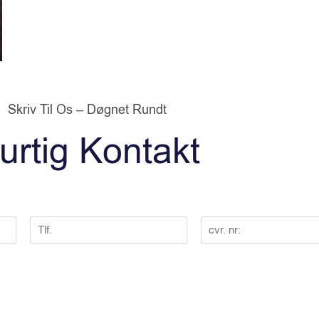
Skriv Til Os – Døgnet Rundt
urtig Kontakt
T
C
l
V
f
R
:
n
*
r
.
*