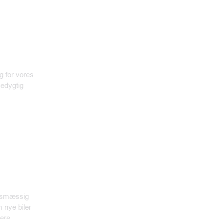
g for vores
cedygtig
oldsmæssig
m
nye biler
mere