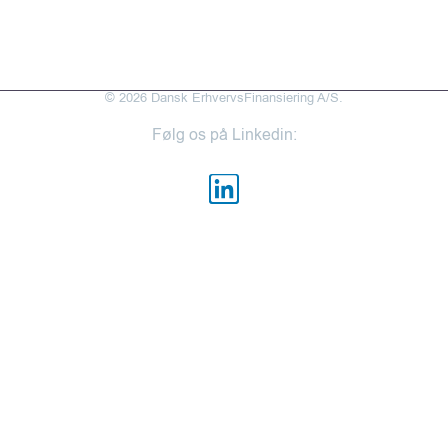
Medarbejderportal
© 2026 Dansk ErhvervsFinansiering A/S.
Følg os på Linkedin: