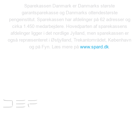
Sparekassen Danmark er Danmarks største
garantsparekasse og Danmarks ottendestørste
pengeinstitut. Sparekassen har afdelinger på 62 adresser og
cirka 1.450 medarbejdere. Hovedparten af sparekassens
afdelinger ligger i det nordlige Jylland, men sparekassen er
også repræsenteret i Østjylland, Trekantområdet, København
og på Fyn. Læs mere på
www.spard.dk
.
+45 63 45 63 60
info@danskerhvervsfinansiering.dk