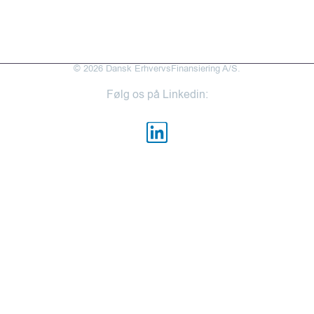
Medarbejderportal
© 2026 Dansk ErhvervsFinansiering A/S.
Følg os på Linkedin: