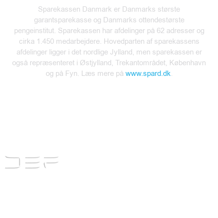
Sparekassen Danmark er Danmarks største
garantsparekasse og Danmarks ottendestørste
pengeinstitut. Sparekassen har afdelinger på 62 adresser og
cirka 1.450 medarbejdere. Hovedparten af sparekassens
afdelinger ligger i det nordlige Jylland, men sparekassen er
også repræsenteret i Østjylland, Trekantområdet, København
og på Fyn. Læs mere på
www.spard.dk
.
+45 63 45 63 60
info@danskerhvervsfinansiering.dk