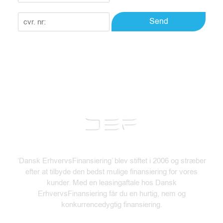
f
*
C
:
Send
V
*
R
n
r
.
*
‘Dansk ErhvervsFinansiering’ blev stiftet i 2006 og stræber
efter at tilbyde den bedst mulige finansiering for vores
kunder. Med en leasingaftale hos Dansk
ErhvervsFinansiering får du en hurtig, nem og
konkurrencedygtig finansiering.