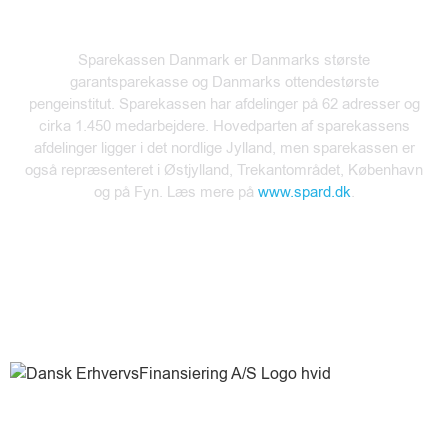
Sparekassen Danmark er Danmarks største
garantsparekasse og Danmarks ottendestørste
pengeinstitut. Sparekassen har afdelinger på 62 adresser og
cirka 1.450 medarbejdere. Hovedparten af sparekassens
afdelinger ligger i det nordlige Jylland, men sparekassen er
også repræsenteret i Østjylland, Trekantområdet, København
og på Fyn. Læs mere på
www.spard.dk
.
+45 63 45 63 60