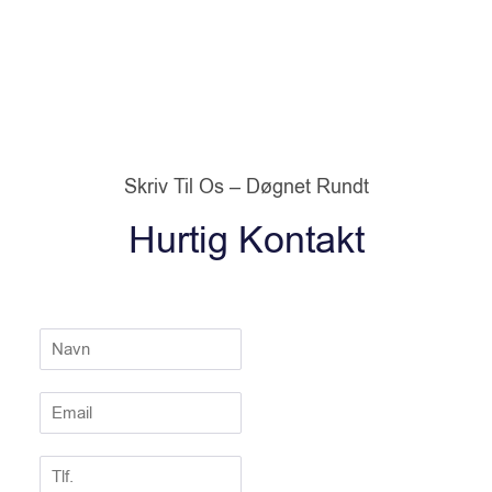
Skriv Til Os – Døgnet Rundt
Hurtig Kontakt
N
a
v
E
n
m
*
a
T
i
l
l