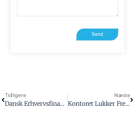
Send
Tidligere
Næste
Dansk Erhvervsfinansiering Deltager På Agromek 2024
Kontoret Lukker Fredag D. 13. September Fra Kl. 10.00 Og Resten Af Dagen