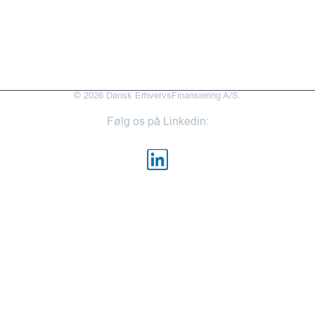
Cookiepolitik
Medarbejderportal
© 2026 Dansk ErhvervsFinansiering A/S.
Følg os på Linkedin: